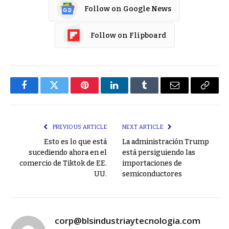
Follow on Google News
Follow on Flipboard
Facebook
Twitter
Pinterest
LinkedIn
Tumblr
Email
Copy
Link
PREVIOUS ARTICLE
NEXT ARTICLE
Esto es lo que está
La administración Trump
sucediendo ahora en el
está persiguiendo las
comercio de Tiktok de EE.
importaciones de
UU.
semiconductores
corp@blsindustriaytecnologia.com