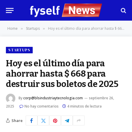
Home
Startups
Hoy es el último día para ahorrar hasta $ 668 para destruir sus boletos de 2025
»
»
STARTUPS
Hoy es el último día para
ahorrar hasta $ 668 para
destruir sus boletos de 2025
By
corp@blsindustriaytecnologia.com
septiembre 26,
2025
No hay comentarios
4 minutos de lectura
Share