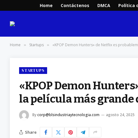
Home
Contáctenos
DMCA
Política 
Home
Startups
«KPOP Demon Hunters» de Netflix es probablemen
»
»
STARTUPS
«KPOP Demon Hunters» 
la película más grande 
By
corp@blsindustriaytecnologia.com
agosto 24, 2025
Share