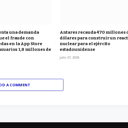
enta una demanda
Antares recauda 470 millones 
e el fraude con
dólares para construir un reac
das en la App Store
nuclear para el ejército
 usuarios 1,8 millones de
estadounidense
julio 27, 2026
DD A COMMENT