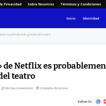
de Privacidad
Sobre Nosotros
Términos y Condiciones
Inicio
Identidad
te la película más grande del teatro
de Netflix es probablemen
del teatro
No hay comentarios
3 minutos de lectura
Google
Fl
Follow Us
News