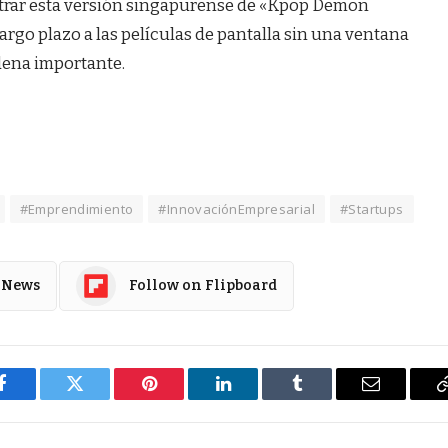
trar esta versión singapurense de «Kpop Demon
largo plazo a las películas de pantalla sin una ventana
adena importante.
#Emprendimiento
#InnovaciónEmpresarial
#Startups
 News
Follow on Flipboard
Facebook
Twitter
Pinterest
LinkedIn
Tumblr
Email