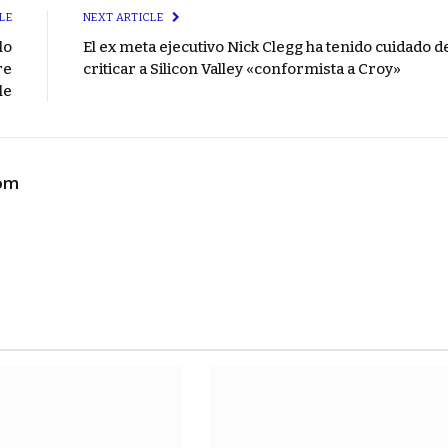
LE
NEXT ARTICLE
lo
El ex meta ejecutivo Nick Clegg ha tenido cuidado d
re
criticar a Silicon Valley «conformista a Croy»
le
com