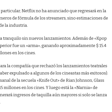
 particular, Netflix no ha anunciado que regresará en la
números de fórmula de los streamers, sino estimaciones de
de la industria.
na tranquilo sin nuevos lanzamientos. Además de «Kpop
uperior fue un «arma», ganando aproximadamente $ 15.4
llones en los cines.
 para la compañía que rechazó los lanzamientos teatrales
aber expulsado a algunos de los cineastas más exitosos).
anal de la secuela «Knife Out» de Rian Johnson, Glass
 millones en los cines. Y luego está la «Narnia» de
erará ingresos de taquilla aún mayores si solo se lanza
.