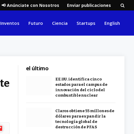
📢 Anúnciate con Nosotros
Enviar publicaciones
Inventos
Futuro
Ciencia
Startups
English
el último
te
EE.UU. identifica cinco
estados para el campus de
innovación del ciclo del
combustible nuclear
Claros obtiene 55 millones de
dólares para expandir la
tecnología global de
ipboard
destrucción de PFAS