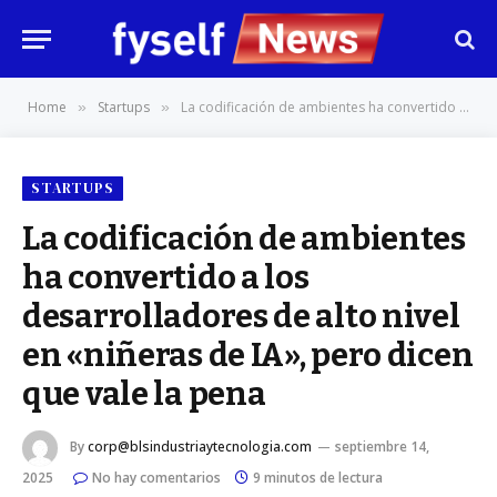
Home
Startups
La codificación de ambientes ha convertido a los desarrolladores de alto nivel en «niñeras de IA», pero dicen que vale la pena
»
»
STARTUPS
La codificación de ambientes
ha convertido a los
desarrolladores de alto nivel
en «niñeras de IA», pero dicen
que vale la pena
By
corp@blsindustriaytecnologia.com
septiembre 14,
2025
No hay comentarios
9 minutos de lectura