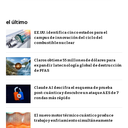
el último
EE.UU. identifica cinco estados para el
campus de innovación del ciclo del
combustible nuclear
Claros obtiene 55 millones de dólares para
expandir la tecnología global de destrucción
de PFAS
Claude AI descifra el esquema de prueba
post-cuántica y descubre un ataque AES de 7
rondas más rápido
El nuevo motor térmico cuántico produce
trabajo y enfriamiento simultáneamente