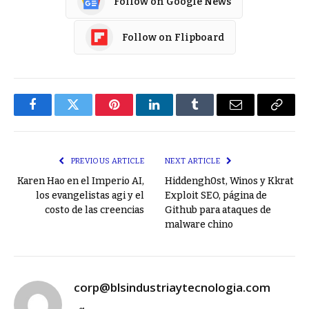
Follow on Google News
Follow on Flipboard
Facebook
Twitter
Pinterest
LinkedIn
Tumblr
Email
Copy
Link
PREVIOUS ARTICLE
NEXT ARTICLE
Karen Hao en el Imperio AI,
Hiddengh0st, Winos y Kkrat
los evangelistas agi y el
Exploit SEO, página de
costo de las creencias
Github para ataques de
malware chino
corp@blsindustriaytecnologia.com