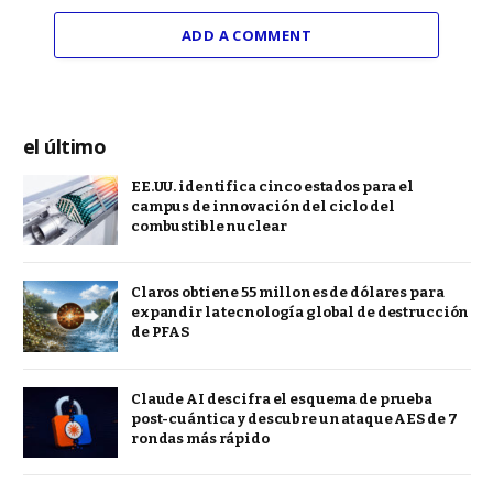
ADD A COMMENT
el último
EE.UU. identifica cinco estados para el
campus de innovación del ciclo del
combustible nuclear
Claros obtiene 55 millones de dólares para
expandir la tecnología global de destrucción
de PFAS
Claude AI descifra el esquema de prueba
post-cuántica y descubre un ataque AES de 7
rondas más rápido