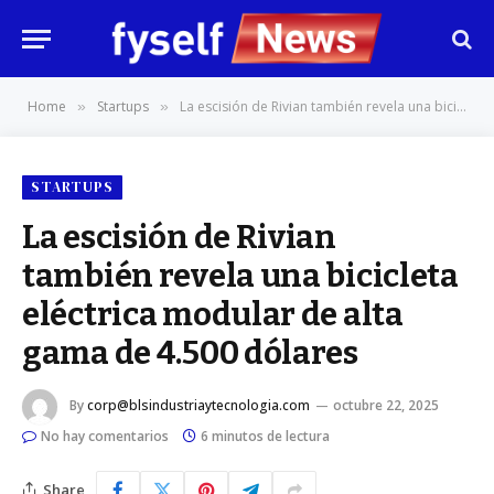
Home
Startups
La escisión de Rivian también revela una bicicleta eléctrica modular de alta gama de 4.500 dólares
»
»
STARTUPS
La escisión de Rivian
también revela una bicicleta
eléctrica modular de alta
gama de 4.500 dólares
By
corp@blsindustriaytecnologia.com
octubre 22, 2025
No hay comentarios
6 minutos de lectura
Share