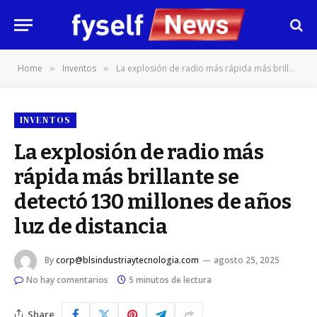
Home
Inventos
La explosión de radio más rápida más brillante se detectó 130 millones de años luz de distancia
»
»
INVENTOS
La explosión de radio más
rápida más brillante se
detectó 130 millones de años
luz de distancia
By
corp@blsindustriaytecnologia.com
agosto 25, 2025
No hay comentarios
5 minutos de lectura
Share