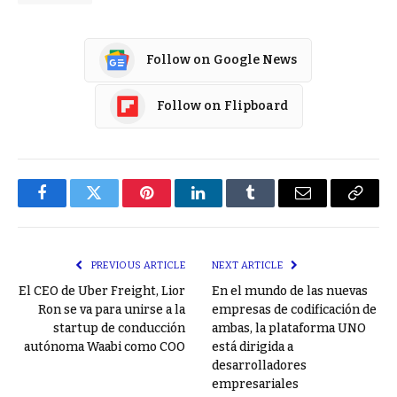
Follow on Google News
Follow on Flipboard
Facebook
Twitter
Pinterest
LinkedIn
Tumblr
Email
Copy
Link
PREVIOUS ARTICLE
NEXT ARTICLE
El CEO de Uber Freight, Lior
En el mundo de las nuevas
Ron se va para unirse a la
empresas de codificación de
startup de conducción
ambas, la plataforma UNO
autónoma Waabi como COO
está dirigida a
desarrolladores
empresariales