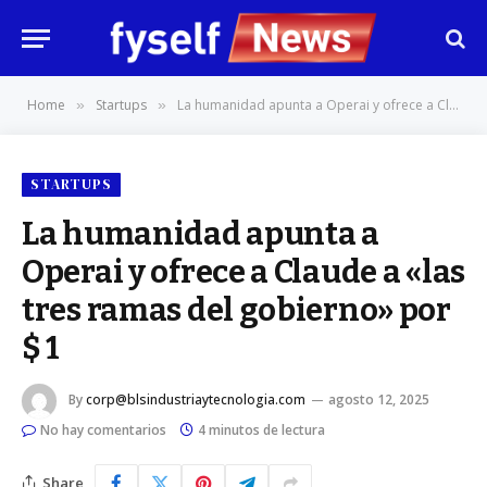
Home
Startups
La humanidad apunta a Operai y ofrece a Claude a «las tres ramas del gobierno» por $ 1
»
»
STARTUPS
La humanidad apunta a
Operai y ofrece a Claude a «las
tres ramas del gobierno» por
$ 1
By
corp@blsindustriaytecnologia.com
agosto 12, 2025
No hay comentarios
4 minutos de lectura
Share