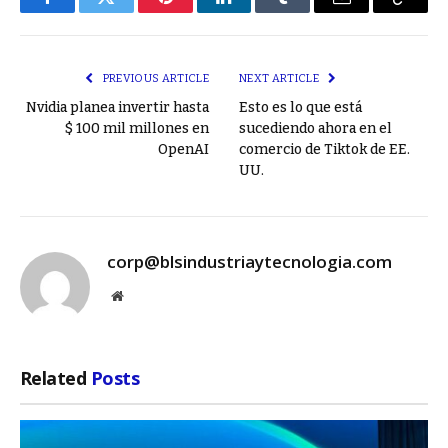
Facebook
Twitter
Pinterest
LinkedIn
Tumblr
Email
Copy
Link
PREVIOUS ARTICLE
NEXT ARTICLE
Nvidia planea invertir hasta
Esto es lo que está
$ 100 mil millones en
sucediendo ahora en el
OpenAI
comercio de Tiktok de EE.
UU.
corp@blsindustriaytecnologia.com
Website
Related
Posts