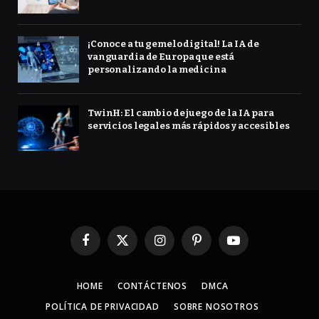
¡Conoce a tu gemelo digital! La IA de
vanguardia de Europa que está
personalizando la medicina
TwinH: El cambio de juego de la IA para
servicios legales más rápidos y accesibles
Facebook
X
Instagram
Pinterest
YouTube
(Twitter)
HOME
CONTÁCTENOS
DMCA
POLÍTICA DE PRIVACIDAD
SOBRE NOSOTROS