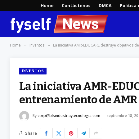
Home
Contáctenos
DMCA
Política
Home
Inventos
La iniciativa AMR-EDUCARE destruye objetivos d
»
»
INVENTOS
La iniciativa AMR-EDUC
entrenamiento de AMR e
By
corp@blsindustriaytecnologia.com
septiembre 18, 20
Share