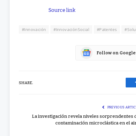
Source link
#Innovación
#InnovaciónSocial
#Patentes
#Solu
Follow on Google
SHARE.
PREVIOUS ARTIC
La investigación revela niveles sorprendentes 
contaminación microclástica en el ai