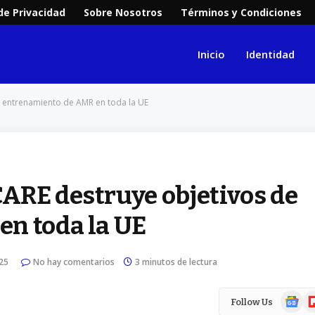
 de Privacidad
Sobre Nosotros
Términos y Condiciones
Inicio
Identidad
e entrenamiento de AMR en toda la UE
ARE destruye objetivos de
n toda la UE
25
No hay comentarios
3 minutos de lectura
Google
Fl
Follow Us
News