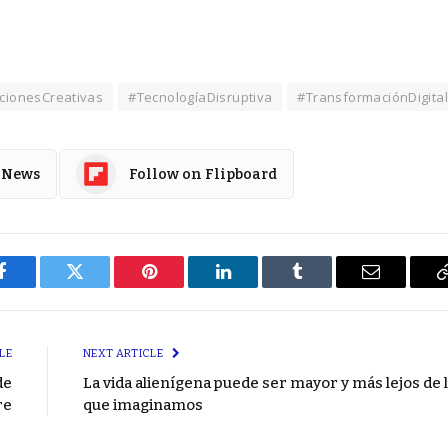
cionesCreativas
#TecnologíaDisruptiva
#TransformaciónDigita
 News
Follow on Flipboard
Facebook
Twitter
Pinterest
LinkedIn
Tumblr
Email
LE
NEXT ARTICLE
de
La vida alienígena puede ser mayor y más lejos de 
re
que imaginamos