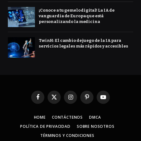
¡Conoce a tu gemelo digital! La IA de
vanguardia de Europa que está
personalizando la medicina
TwinH: El cambio de juego de la IA para
servicios legales más rápidos y accesibles
Facebook
X
Instagram
Pinterest
YouTube
(Twitter)
HOME
CONTÁCTENOS
DMCA
POLÍTICA DE PRIVACIDAD
SOBRE NOSOTROS
TÉRMINOS Y CONDICIONES