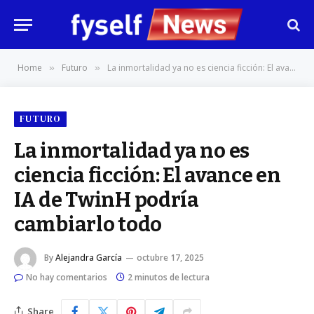
Home
Futuro
La inmortalidad ya no es ciencia ficción: El avance en IA de TwinH podría cambiarlo todo
»
»
FUTURO
La inmortalidad ya no es
ciencia ficción: El avance en
IA de TwinH podría
cambiarlo todo
By
Alejandra García
octubre 17, 2025
No hay comentarios
2 minutos de lectura
Share