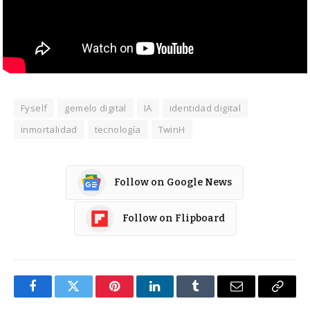
Fyself
gemelo digital
IA
identidad digital
inmortalidad
tecnología
TwinH
Follow on Google News
Follow on Flipboard
Facebook
Twitter
Pinterest
LinkedIn
Tumblr
Email
Copy