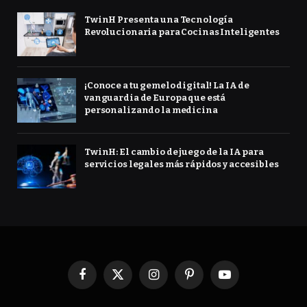
TwinH Presenta una Tecnología
Revolucionaria para Cocinas Inteligentes
¡Conoce a tu gemelo digital! La IA de
vanguardia de Europa que está
personalizando la medicina
TwinH: El cambio de juego de la IA para
servicios legales más rápidos y accesibles
Facebook
X
Instagram
Pinterest
YouTube
(Twitter)