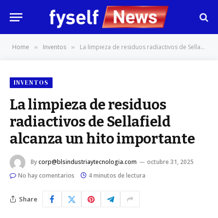
Home
Inventos
La limpieza de residuos radiactivos de Sellafield alcanza un hito importante
»
»
INVENTOS
La limpieza de residuos
radiactivos de Sellafield
alcanza un hito importante
By
corp@blsindustriaytecnologia.com
octubre 31, 2025
No hay comentarios
4 minutos de lectura
Share