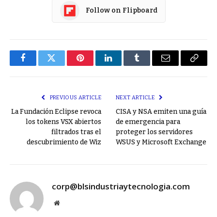
Follow on Flipboard
Facebook
Twitter
Pinterest
LinkedIn
Tumblr
Email
Copy
Link
PREVIOUS ARTICLE
NEXT ARTICLE
La Fundación Eclipse revoca
CISA y NSA emiten una guía
los tokens VSX abiertos
de emergencia para
filtrados tras el
proteger los servidores
descubrimiento de Wiz
WSUS y Microsoft Exchange
corp@blsindustriaytecnologia.com
Website