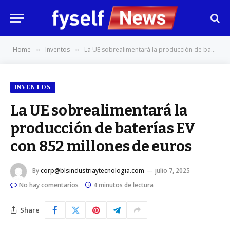
Home
Inventos
La UE sobrealimentará la producción de baterías EV con 852 millones de euros
»
»
INVENTOS
La UE sobrealimentará la
producción de baterías EV
con 852 millones de euros
By
corp@blsindustriaytecnologia.com
julio 7, 2025
No hay comentarios
4 minutos de lectura
Share