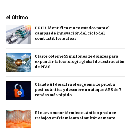
el último
EE.UU. identifica cinco estados para el
campus de innovación del ciclo del
combustible nuclear
Claros obtiene 55 millones de dólares para
expandir la tecnología global de destrucción
de PFAS
Claude AI descifra el esquema de prueba
post-cuántica y descubre un ataque AES de 7
rondas más rápido
El nuevo motor térmico cuántico produce
trabajo y enfriamiento simultáneamente