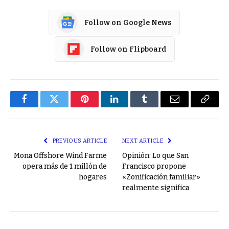
Follow on Google News
Follow on Flipboard
Facebook
Twitter
Pinterest
LinkedIn
Tumblr
Email
Copy
Link
PREVIOUS ARTICLE
NEXT ARTICLE
Mona Offshore Wind Farme
Opinión: Lo que San
opera más de 1 millón de
Francisco propone
hogares
«Zonificación familiar»
realmente significa