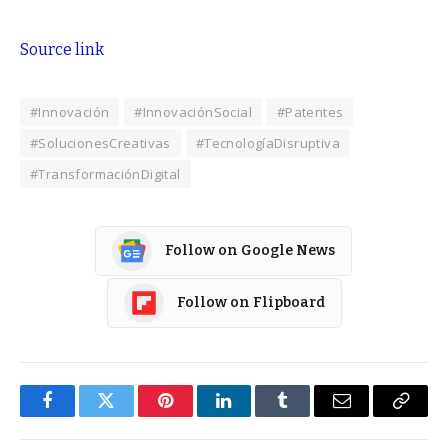
Source link
#Innovación
#InnovaciónSocial
#Patentes
#SolucionesCreativas
#TecnologíaDisruptiva
#TransformaciónDigital
Follow on Google News
Follow on Flipboard
Facebook
Twitter
Pinterest
LinkedIn
Tumblr
Email
Copy
Link