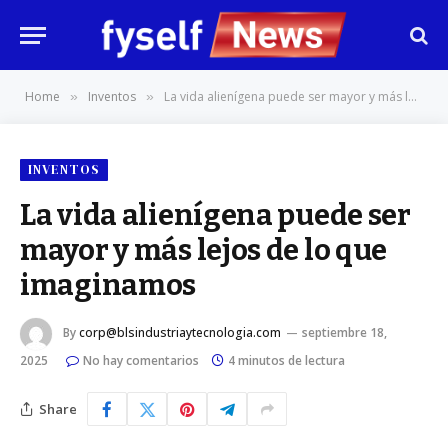
Home
Inventos
La vida alienígena puede ser mayor y más lejos de lo que imaginamos
»
»
INVENTOS
La vida alienígena puede ser
mayor y más lejos de lo que
imaginamos
By
corp@blsindustriaytecnologia.com
septiembre 18,
2025
No hay comentarios
4 minutos de lectura
Share