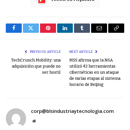
Facebook
Twitter
Pinterest
LinkedIn
Tumblr
Email
Copy
Link
PREVIOUS ARTICLE
NEXT ARTICLE
TechCrunch Mobility: una
MSS afirma que la NSA
adquisición que puede no
utilizó 42 herramientas
ser hostil
cibernéticas en un ataque
de varias etapas al sistema
horario de Beijing
corp@blsindustriaytecnologia.com
Website