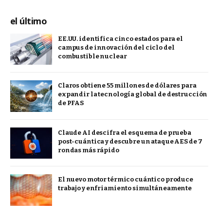
el último
EE.UU. identifica cinco estados para el
campus de innovación del ciclo del
combustible nuclear
Claros obtiene 55 millones de dólares para
expandir la tecnología global de destrucción
de PFAS
Claude AI descifra el esquema de prueba
post-cuántica y descubre un ataque AES de 7
rondas más rápido
El nuevo motor térmico cuántico produce
trabajo y enfriamiento simultáneamente