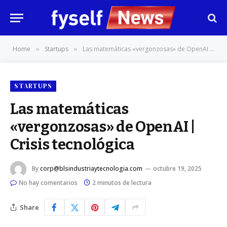
Home
Startups
Las matemáticas «vergonzosas» de OpenAI | Crisis tecnológica
»
»
STARTUPS
Las matemáticas
«vergonzosas» de OpenAI |
Crisis tecnológica
By
corp@blsindustriaytecnologia.com
octubre 19, 2025
No hay comentarios
2 minutos de lectura
Share