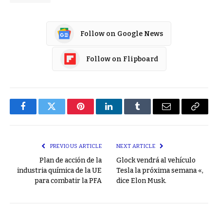
Follow on Google News
Follow on Flipboard
Facebook
Twitter
Pinterest
LinkedIn
Tumblr
Email
Copy
Link
PREVIOUS ARTICLE
NEXT ARTICLE
Plan de acción de la
Glock vendrá al vehículo
industria química de la UE
Tesla la próxima semana «,
para combatir la PFA
dice Elon Musk.