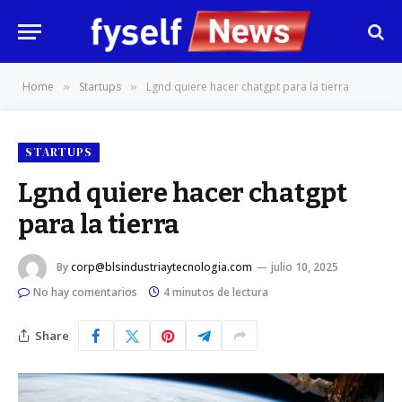
Home
Startups
Lgnd quiere hacer chatgpt para la tierra
»
»
STARTUPS
Lgnd quiere hacer chatgpt
para la tierra
By
corp@blsindustriaytecnologia.com
julio 10, 2025
No hay comentarios
4 minutos de lectura
Share