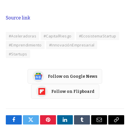
Source link
#Aceleradoras
#CapitalRiesgo
#EcosistemaStartup
#Emprendimiento
#InnovaciónEmpresarial
#Startups
Follow on Google News
Follow on Flipboard
Facebook
Twitter
Pinterest
LinkedIn
Tumblr
Email
Copy