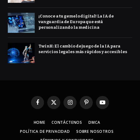
¡Conoce a tu gemelo digital! La IA de
vanguardia de Europa que está
personalizando la medicina
TwinH: El cambio de juego de la IA para
servicios legales más rápidos y accesibles
Facebook
X
Instagram
Pinterest
YouTube
(Twitter)
HOME
CONTÁCTENOS
DMCA
POLÍTICA DE PRIVACIDAD
SOBRE NOSOTROS