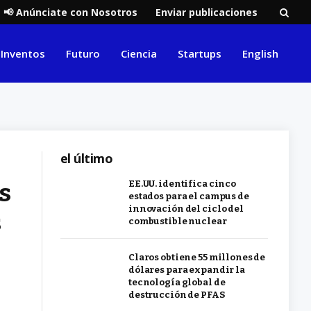
📢 Anúnciate con Nosotros
Enviar publicaciones
Inventos
Futuro
Ciencia
Startups
English
el último
s
EE.UU. identifica cinco
estados para el campus de
innovación del ciclo del
s
combustible nuclear
Claros obtiene 55 millones de
dólares para expandir la
tecnología global de
destrucción de PFAS