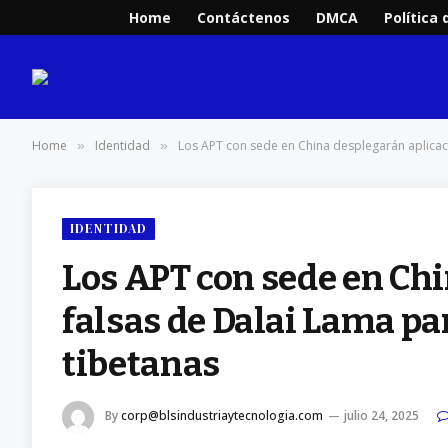
Home
Contáctenos
DMCA
Política 
Home
Identidad
Los APT con sede en China desplegarán aplicac
»
»
IDENTIDAD
Los APT con sede en Ch
falsas de Dalai Lama pa
tibetanas
By
corp@blsindustriaytecnologia.com
julio 24, 2025