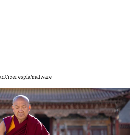
an
Ciber espía/malware