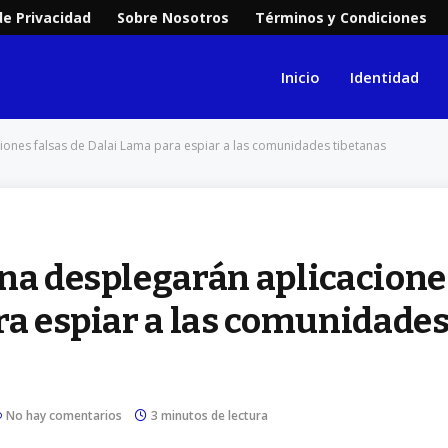
de Privacidad
Sobre Nosotros
Términos y Condiciones
Inicio
Identidad
iones falsas de Dalai Lama para espiar a las comunidades tibetanas
ina desplegarán aplicacione
ra espiar a las comunidade
No hay comentarios
3 minutos de lectura