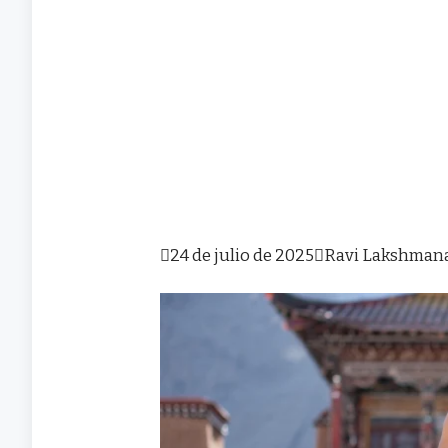

24 de julio de 2025

Ravi Lakshman