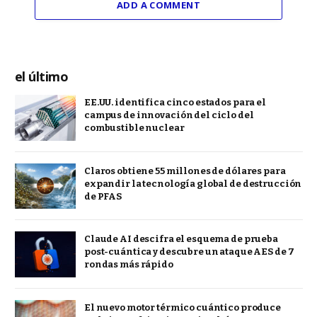
ADD A COMMENT
el último
EE.UU. identifica cinco estados para el
campus de innovación del ciclo del
combustible nuclear
Claros obtiene 55 millones de dólares para
expandir la tecnología global de destrucción
de PFAS
Claude AI descifra el esquema de prueba
post-cuántica y descubre un ataque AES de 7
rondas más rápido
El nuevo motor térmico cuántico produce