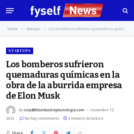
Home
Startups
Los bomberos sufrieron quemaduras químicas en la obra de la aburrida empresa de Elon Musk
»
»
STARTUPS
Los bomberos sufrieron
quemaduras químicas en la
obra de la aburrida empresa
de Elon Musk
By
corp@blsindustriaytecnologia.com
noviembre 13,
2025
No hay comentarios
3 minutos de lectura
Share