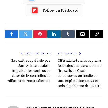
Follow on Flipboard
Facebook
Twitter
Pinterest
LinkedIn
Tumblr
Email
Copy
Link
PREVIOUS ARTICLE
NEXT ARTICLE
Exowatt, respaldado por
CISA advierte a las agencias
Sam Altman, quiere
federales que parcheen los
impulsar los centros de
firewalls de Cisco
datos de IA con miles de
defectuosos en medio de
millones de rocas calientes
una ‘explotación activa’ en
todo el gobierno de EE. UU.
corp@blsindustriaytecnologia.com