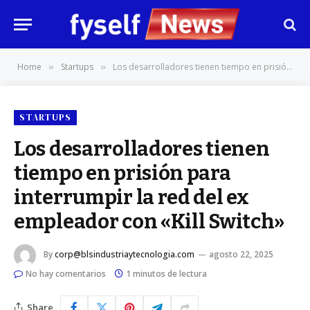
Home
Startups
Los desarrolladores tienen tiempo en prisión para interrumpir la red del ex empleador con «Kill Switch»
»
»
STARTUPS
Los desarrolladores tienen
tiempo en prisión para
interrumpir la red del ex
empleador con «Kill Switch»
By
corp@blsindustriaytecnologia.com
agosto 22, 2025
No hay comentarios
1 minutos de lectura
Share