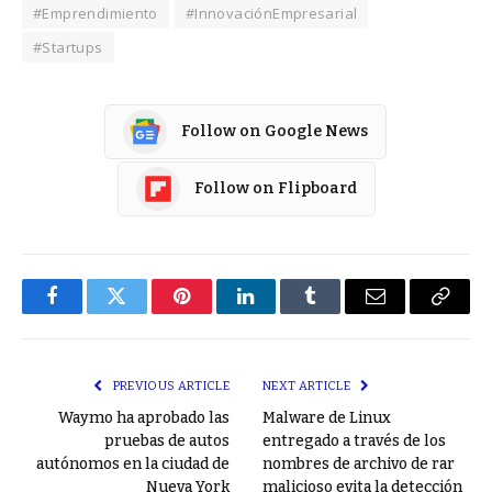
#Emprendimiento
#InnovaciónEmpresarial
#Startups
Follow on Google News
Follow on Flipboard
Facebook
Twitter
Pinterest
LinkedIn
Tumblr
Email
Copy
Link
PREVIOUS ARTICLE
NEXT ARTICLE
Waymo ha aprobado las
Malware de Linux
pruebas de autos
entregado a través de los
autónomos en la ciudad de
nombres de archivo de rar
Nueva York
malicioso evita la detección