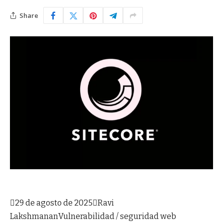
Share

29 de agosto de 2025

Ravi
Lakshmanan
Vulnerabilidad / seguridad web