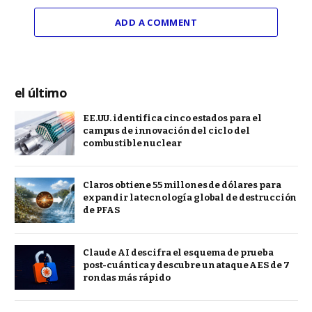
ADD A COMMENT
el último
EE.UU. identifica cinco estados para el
campus de innovación del ciclo del
combustible nuclear
Claros obtiene 55 millones de dólares para
expandir la tecnología global de destrucción
de PFAS
Claude AI descifra el esquema de prueba
post-cuántica y descubre un ataque AES de 7
rondas más rápido