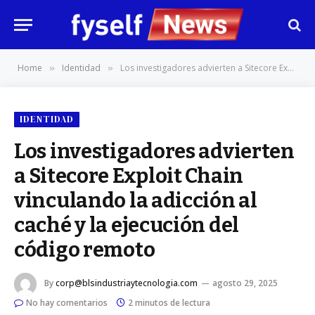
Home
Identidad
Los investigadores advierten a Sitecore Exploit Chain vinculando la adicción al caché y la ejecución del código remoto
»
»
IDENTIDAD
Los investigadores advierten
a Sitecore Exploit Chain
vinculando la adicción al
caché y la ejecución del
código remoto
By
corp@blsindustriaytecnologia.com
agosto 29, 2025
No hay comentarios
2 minutos de lectura