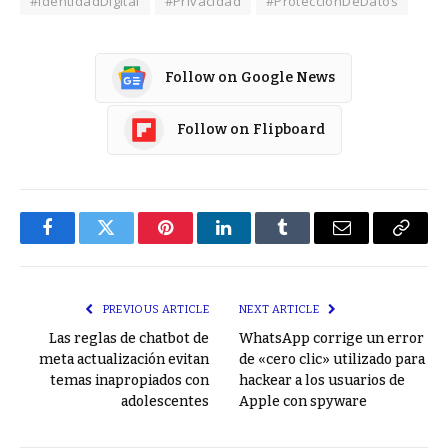
#IdentidadDigital
#Privacidad
#ProtecciónDeDatos
Follow on Google News
Follow on Flipboard
Facebook
Twitter
Pinterest
LinkedIn
Tumblr
Email
Copy
Link
PREVIOUS ARTICLE
NEXT ARTICLE
Las reglas de chatbot de
WhatsApp corrige un error
meta actualización evitan
de «cero clic» utilizado para
temas inapropiados con
hackear a los usuarios de
adolescentes
Apple con spyware