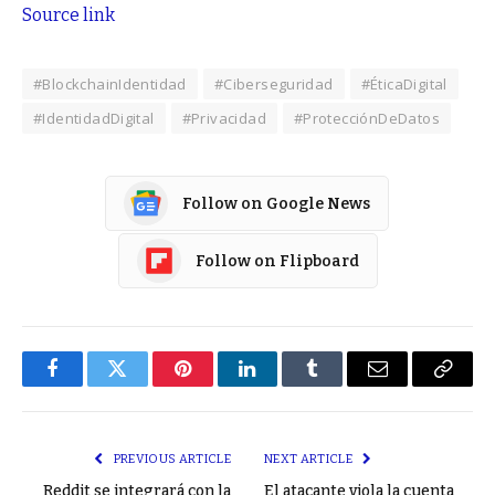
Source link
#BlockchainIdentidad
#Ciberseguridad
#ÉticaDigital
#IdentidadDigital
#Privacidad
#ProtecciónDeDatos
Follow on Google News
Follow on Flipboard
Facebook
Twitter
Pinterest
LinkedIn
Tumblr
Email
Copy
Link
PREVIOUS ARTICLE
NEXT ARTICLE
Reddit se integrará con la
El atacante viola la cuenta