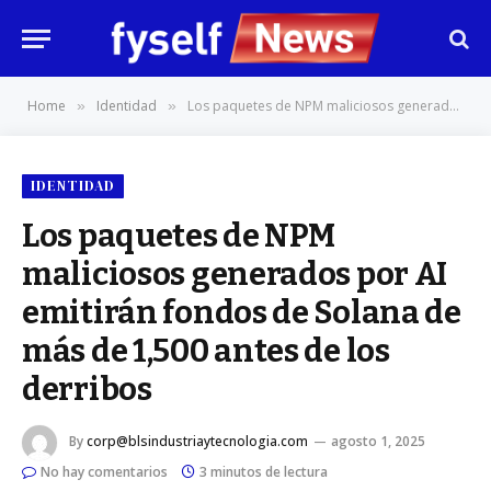
Home
Identidad
Los paquetes de NPM maliciosos generados por AI emitirán fondos de Solana de más de 1,500 antes de los derribos
»
»
IDENTIDAD
Los paquetes de NPM
maliciosos generados por AI
emitirán fondos de Solana de
más de 1,500 antes de los
derribos
By
corp@blsindustriaytecnologia.com
agosto 1, 2025
No hay comentarios
3 minutos de lectura