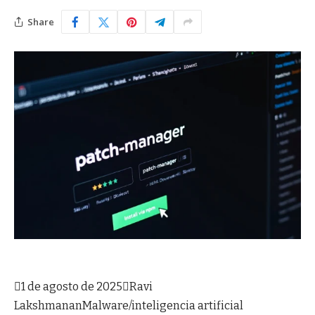
Share

1 de agosto de 2025

Ravi
Lakshmanan
Malware/inteligencia artificial