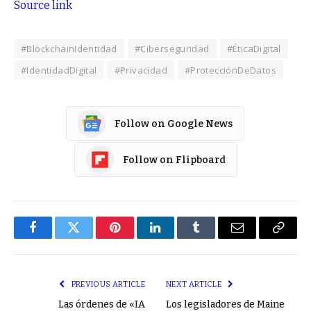
Source link
#BlockchainIdentidad
#Ciberseguridad
#ÉticaDigital
#IdentidadDigital
#Privacidad
#ProtecciónDeDatos
Follow on Google News
Follow on Flipboard
Facebook
Twitter
Pinterest
LinkedIn
Tumblr
Email
Copy
Link
PREVIOUS ARTICLE
NEXT ARTICLE
Las órdenes de «IA
Los legisladores de Maine