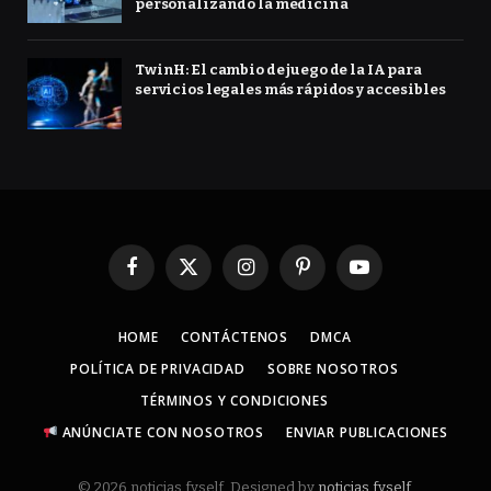
personalizando la medicina
TwinH: El cambio de juego de la IA para
servicios legales más rápidos y accesibles
Facebook
X
Instagram
Pinterest
YouTube
(Twitter)
HOME
CONTÁCTENOS
DMCA
POLÍTICA DE PRIVACIDAD
SOBRE NOSOTROS
TÉRMINOS Y CONDICIONES
ANÚNCIATE CON NOSOTROS
ENVIAR PUBLICACIONES
© 2026 noticias.fyself. Designed by
noticias.fyself
.