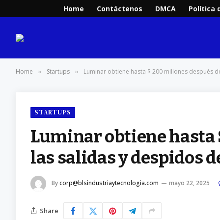
Home
Contáctenos
DMCA
Política 
Home
Startups
Luminar obtiene hasta $ 200 millones después de
»
»
STARTUPS
Luminar obtiene hasta 
las salidas y despidos d
By
corp@blsindustriaytecnologia.com
mayo 22, 2025
Share