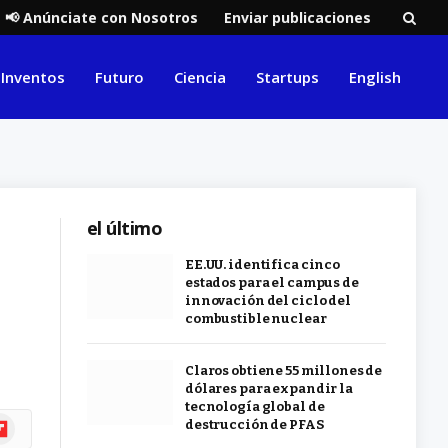
📢 Anúnciate con Nosotros
Enviar publicaciones
Inventos
Futuro
Ciencia
Startups
English
el último
EE.UU. identifica cinco
estados para el campus de
innovación del ciclo del
combustible nuclear
Claros obtiene 55 millones de
dólares para expandir la
tecnología global de
ipboard
destrucción de PFAS