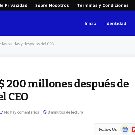
de Privacidad
Sobre Nosotros
Términos y Condiciones
Inicio
Identidad
 las salidas y despidos del CEO
$ 200 millones después de
el CEO
No hay comentarios
3 minutos de lectura
Google
Fl
Follow Us
News