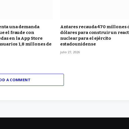
enta una demanda
Antares recauda 470 millones 
e el fraude con
dólares para construir un reac
das en la App Store
nuclear para el ejército
 usuarios 1,8 millones de
estadounidense
julio 27, 2026
DD A COMMENT