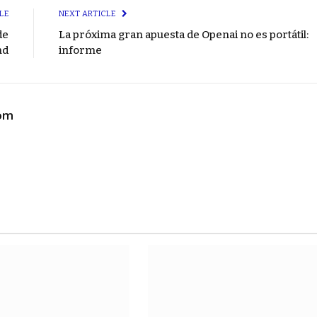
LE
NEXT ARTICLE
de
La próxima gran apuesta de Openai no es portátil:
nd
informe
com