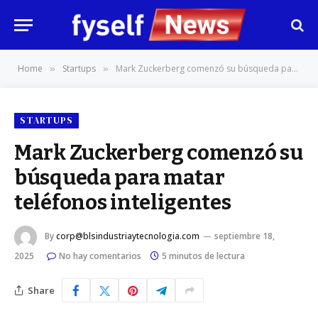
Home
Startups
Mark Zuckerberg comenzó su búsqueda para matar teléfonos inteligentes
»
»
STARTUPS
Mark Zuckerberg comenzó su
búsqueda para matar
teléfonos inteligentes
By
corp@blsindustriaytecnologia.com
septiembre 18,
2025
No hay comentarios
5 minutos de lectura
Share