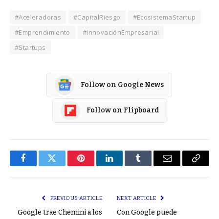
#Aceleradoras
#CapitalRiesgo
#EcosistemaStartup
#Emprendimiento
#InnovaciónEmpresarial
#Startups
Follow on Google News
Follow on Flipboard
Facebook
Twitter
Pinterest
LinkedIn
Tumblr
Email
Copy
Link
PREVIOUS ARTICLE
NEXT ARTICLE
Google trae Chemini a los
Con Google puede