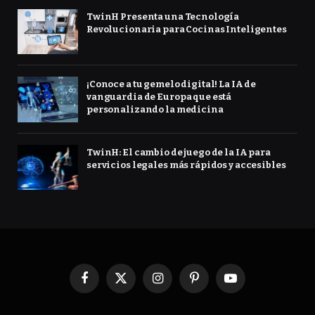
TwinH Presenta una Tecnología
Revolucionaria para Cocinas Inteligentes
¡Conoce a tu gemelo digital! La IA de
vanguardia de Europa que está
personalizando la medicina
TwinH: El cambio de juego de la IA para
servicios legales más rápidos y accesibles
Facebook
X
Instagram
Pinterest
YouTube
(Twitter)