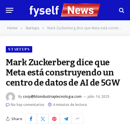
Home
Startups
Mark Zuckerberg dice que Meta está construyendo un centro de datos de AI de 5GW
»
»
STARTUPS
Mark Zuckerberg dice que
Meta está construyendo un
centro de datos de AI de 5GW
By
corp@blsindustriaytecnologia.com
julio 14, 2025
No hay comentarios
4 minutos de lectura
Share