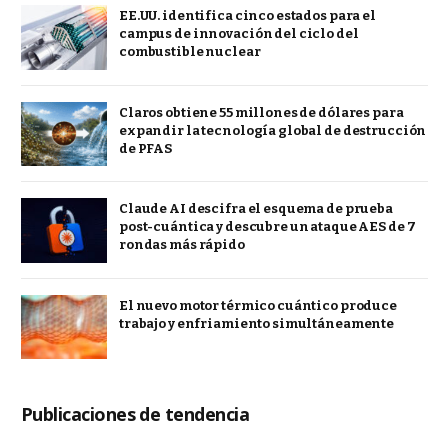
EE.UU. identifica cinco estados para el
campus de innovación del ciclo del
combustible nuclear
Claros obtiene 55 millones de dólares para
expandir la tecnología global de destrucción
de PFAS
Claude AI descifra el esquema de prueba
post-cuántica y descubre un ataque AES de 7
rondas más rápido
El nuevo motor térmico cuántico produce
trabajo y enfriamiento simultáneamente
Publicaciones de tendencia