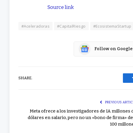
Source link
#Aceleradoras
#CapitalRiesgo
#EcosistemaStartup
Follow on Google
SHARE.
PREVIOUS ARTIC
Meta ofrece a los investigadores de IA millones 
dólares en salario, pero no un «bono de firma» de
100 millon