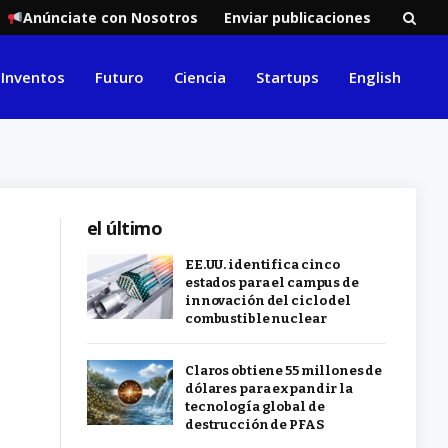
Anúnciate con Nosotros
Enviar publicaciones
Inventos
Futuro
Ciencia
Startups
English
el último
EE.UU. identifica cinco
estados para el campus de
innovación del ciclo del
combustible nuclear
Claros obtiene 55 millones de
dólares para expandir la
tecnología global de
destrucción de PFAS