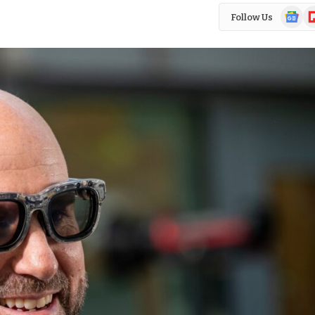
Google
Fl
Follow Us
News