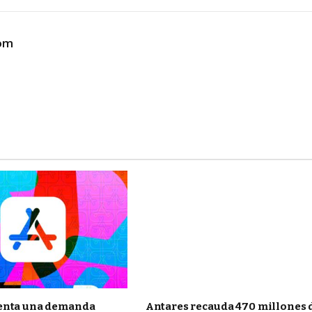
com
enta una demanda
Antares recauda 470 millones 