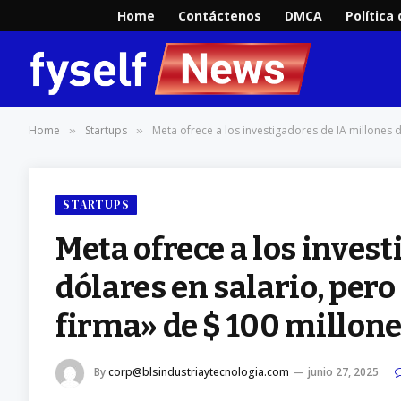
Home
Contáctenos
DMCA
Política
Home
Startups
Meta ofrece a los investigadores de IA millones 
»
»
STARTUPS
Meta ofrece a los inves
dólares en salario, pero
firma» de $ 100 millon
By
corp@blsindustriaytecnologia.com
junio 27, 2025