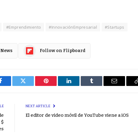
#Emprendimiento
#InnovaciónEmpresarial
#Startups
 News
Follow on Flipboard
Facebook
Twitter
Pinterest
LinkedIn
Tumblr
Email
LE
NEXT ARTICLE
de
El editor de video móvil de YouTube viene a iOS
 $
es