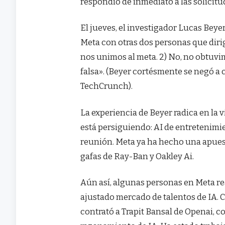
respondió de inmediato a las solicit
El jueves, el investigador Lucas Beyer
Meta con otras dos personas que dirigie
nos unimos al meta. 2) No, no obtuvim
falsa». (Beyer cortésmente se negó a
TechCrunch).
La experiencia de Beyer radica en la
está persiguiendo: AI de entretenimie
reunión. Meta ya ha hecho una apuest
gafas de Ray-Ban y Oakley Ai.
Aún así, algunas personas en Meta r
ajustado mercado de talentos de IA.
contrató a Trapit Bansal de Openai, 