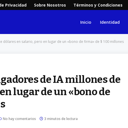
 de Privacidad
Sobre Nosotros
Términos y Condiciones
Inicio
Identidad
de dólares en salario, pero en lugar de un «bono de firma» de $ 100 millones
tigadores de IA millones de
 en lugar de un «bono de
es
No hay comentarios
3 minutos de lectura