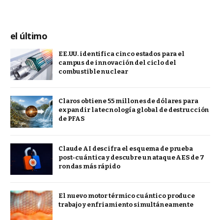
el último
EE.UU. identifica cinco estados para el
campus de innovación del ciclo del
combustible nuclear
Claros obtiene 55 millones de dólares para
expandir la tecnología global de destrucción
de PFAS
Claude AI descifra el esquema de prueba
post-cuántica y descubre un ataque AES de 7
rondas más rápido
El nuevo motor térmico cuántico produce
trabajo y enfriamiento simultáneamente