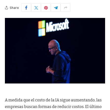
Share
A medida que el costo de la IA sigue aumentando, las
empresas buscan formas de reducir costos. El último