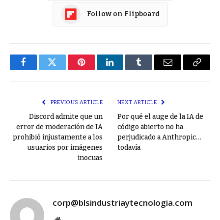
Follow on Flipboard
Facebook
Twitter
Pinterest
LinkedIn
Tumblr
Email
Copy
Link
PREVIOUS ARTICLE
NEXT ARTICLE
Discord admite que un
Por qué el auge de la IA de
error de moderación de IA
código abierto no ha
prohibió injustamente a los
perjudicado a Anthropic…
usuarios por imágenes
todavía
inocuas
corp@blsindustriaytecnologia.com
Website