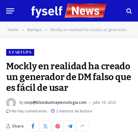
Home
Startups
Mockly en realidad ha creado un generador de DM falso que es fácil de usar
»
»
STARTUPS
Mockly en realidad ha creado
un generador de DM falso que
es fácil de usar
By
corp@blsindustriaytecnologia.com
julio 10, 2025
No hay comentarios
2 minutos de lectura
Share