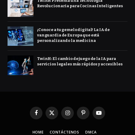
TwinH Presenta una Tecnología
Revolucionaria para Cocinas Inteligentes
¡Conoce a tu gemelo digital! La IA de
vanguardia de Europa que está
personalizando la medicina
TwinH: El cambio de juego de la IA para
servicios legales más rápidos y accesibles
Facebook
X
Instagram
Pinterest
YouTube
(Twitter)
HOME
CONTÁCTENOS
DMCA