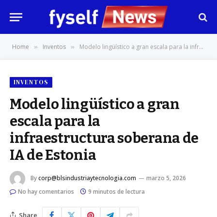
Home
Inventos
Modelo lingüístico a gran escala para la infraestructura soberana de IA de Estonia
»
»
INVENTOS
Modelo lingüístico a gran
escala para la
infraestructura soberana de
IA de Estonia
By
corp@blsindustriaytecnologia.com
marzo 5, 2026
No hay comentarios
9 minutos de lectura
Share