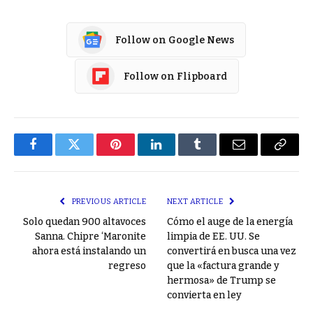
Follow on Google News
Follow on Flipboard
Facebook
Twitter
Pinterest
LinkedIn
Tumblr
Email
Copy
Link
PREVIOUS ARTICLE
NEXT ARTICLE
Solo quedan 900 altavoces
Cómo el auge de la energía
Sanna. Chipre ‘Maronite
limpia de EE. UU. Se
ahora está instalando un
convertirá en busca una vez
regreso
que la «factura grande y
hermosa» de Trump se
convierta en ley