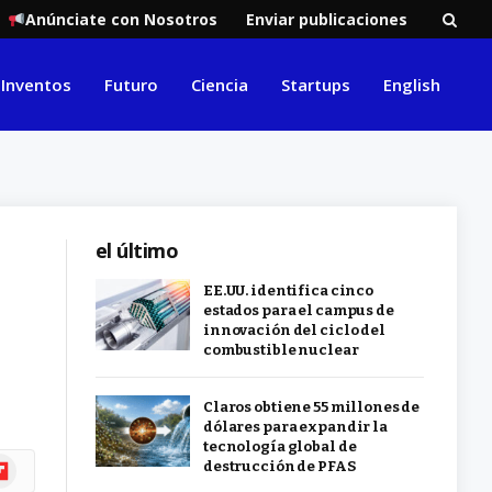
Anúnciate con Nosotros
Enviar publicaciones
Inventos
Futuro
Ciencia
Startups
English
el último
EE.UU. identifica cinco
estados para el campus de
innovación del ciclo del
combustible nuclear
Claros obtiene 55 millones de
dólares para expandir la
tecnología global de
ipboard
destrucción de PFAS