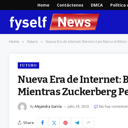
Home
Contáctenos
DMCA
Política
Home
Futuro
Nueva Era de Internet: Berners-Lee Marca el Ritmo
»
»
FUTURO
Nueva Era de Internet: 
Mientras Zuckerberg Pe
By
Alejandra García
julio 29, 2025
No hay comentar
Share