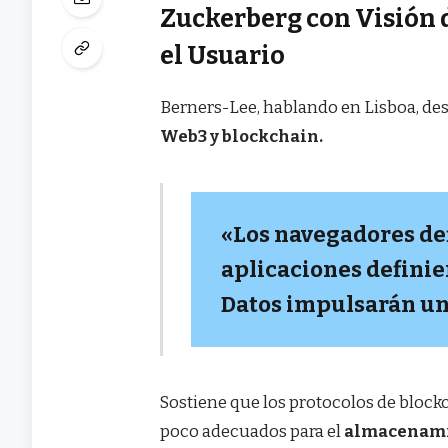
Zuckerberg con Visión 
el Usuario
Berners-Lee, hablando en Lisboa, de
Web3 y blockchain.
«Los navegadores def
aplicaciones definier
Datos impulsarán una
Sostiene que los protocolos de blockc
poco adecuados para el
almacenamie