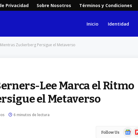
 de Privacidad
Sobre Nosotros
Términos y Condiciones
Inicio
Identidad
 Mientras Zuckerberg Persigue el Metaverso
Berners-Lee Marca el Ritmo
rsigue el Metaverso
ios
6 minutos de lectura
Google
Fl
Follow Us
News