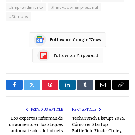
#Emprendimiento
#InnovaciónEmpresarial
#Startups
Follow on Google News
Follow on Flipboard
Facebook
Twitter
Pinterest
LinkedIn
Tumblr
Email
Copy
Link
PREVIOUS ARTICLE
NEXT ARTICLE
Los expertos informan de
TechCrunch Disrupt 2025:
un aumento en los ataques
Cómo ver Startup
automatizados de botnets
Battlefield Finale, Cluley,