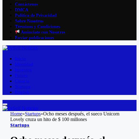
Contáctenos
DMCA
Política de Privacidad
Sobre Nosotros
Términos y Condiciones
Anúnciate con Nosotros
Enviar publicaciones
Inicio
Identidad
Inventos
Futuro
Ciencia
Startups
English
Home
»
Startups
»
Ocho meses después, el sueco Unicorn
Lovely cruza un hito de $ 100 millones
Startups