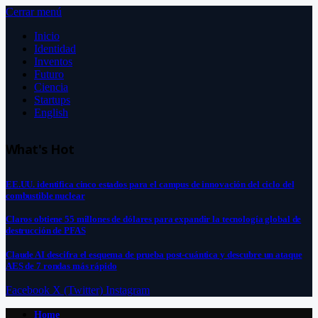
Cerrar menú
Inicio
Identidad
Inventos
Futuro
Ciencia
Startups
English
What's Hot
EE.UU. identifica cinco estados para el campus de innovación del ciclo del
combustible nuclear
Claros obtiene 55 millones de dólares para expandir la tecnología global de
destrucción de PFAS
Claude AI descifra el esquema de prueba post-cuántica y descubre un ataque
AES de 7 rondas más rápido
Facebook
X (Twitter)
Instagram
Home