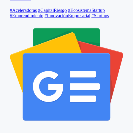
#Aceleradoras
#CapitalRiesgo
#EcosistemaStartup
#Emprendimiento
#InnovaciónEmpresarial
#Startups