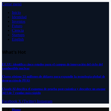
Cerrar menú
Inicio
Identidad
Inventos
Futuro
Ciencia
Startups
English
What's Hot
EE.UU. identifica cinco estados para el campus de innovación del ciclo del
combustible nuclear
Claros obtiene 55 millones de dólares para expandir la tecnología global de
destrucción de PFAS
Claude AI descifra el esquema de prueba post-cuántica y descubre un ataque
AES de 7 rondas más rápido
Facebook
X (Twitter)
Instagram
Home