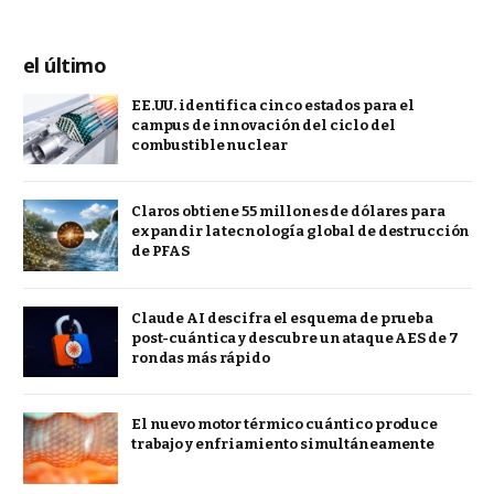
el último
EE.UU. identifica cinco estados para el
campus de innovación del ciclo del
combustible nuclear
Claros obtiene 55 millones de dólares para
expandir la tecnología global de destrucción
de PFAS
Claude AI descifra el esquema de prueba
post-cuántica y descubre un ataque AES de 7
rondas más rápido
El nuevo motor térmico cuántico produce
trabajo y enfriamiento simultáneamente