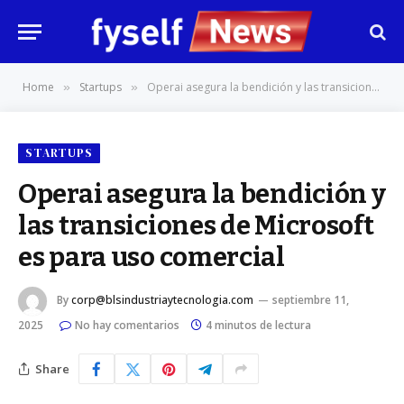
Home
Startups
Operai asegura la bendición y las transiciones de Microsoft es para uso comercial
»
»
STARTUPS
Operai asegura la bendición y
las transiciones de Microsoft
es para uso comercial
By
corp@blsindustriaytecnologia.com
septiembre 11,
2025
No hay comentarios
4 minutos de lectura
Share