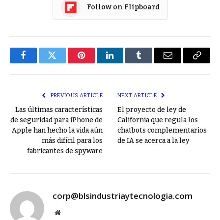
Follow on Flipboard
Facebook
Twitter
Pinterest
LinkedIn
Tumblr
Email
Copy
Link
PREVIOUS ARTICLE
NEXT ARTICLE
Las últimas características
El proyecto de ley de
de seguridad para iPhone de
California que regula los
Apple han hecho la vida aún
chatbots complementarios
más difícil para los
de IA se acerca a la ley
fabricantes de spyware
corp@blsindustriaytecnologia.com
Website