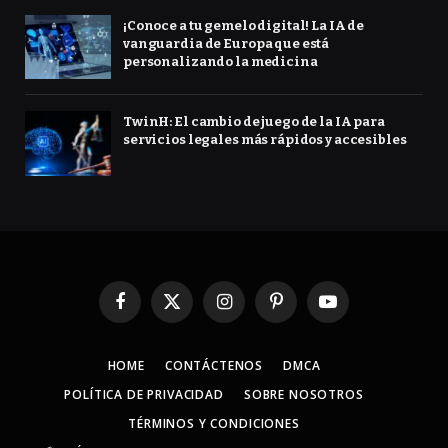
¡Conoce a tu gemelo digital! La IA de
vanguardia de Europa que está
personalizando la medicina
TwinH: El cambio de juego de la IA para
servicios legales más rápidos y accesibles
Facebook
X
Instagram
Pinterest
YouTube
(Twitter)
HOME
CONTÁCTENOS
DMCA
POLÍTICA DE PRIVACIDAD
SOBRE NOSOTROS
TÉRMINOS Y CONDICIONES