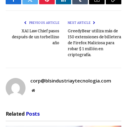
Facebook
Twitter
Pinterest
LinkedIn
Tumblr
Email
Copy
Link
PREVIOUS ARTICLE
NEXT ARTICLE
XAI Law Chief pasos
GreedyBear utiliza más de
después de un torbellino
150 extensiones de billetera
año
de Firefox Maliciosa para
robar $ 1 millón en
criptografía.
corp@blsindustriaytecnologia.com
Website
Related
Posts