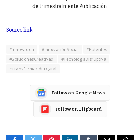
de trimestralmente Publicación.
Source link
#Innovación
#InnovaciónSocial
#Patentes
#SolucionesCreativas
#TecnologíaDisruptiva
#TransformaciónDigital
Follow on Google News
Follow on Flipboard