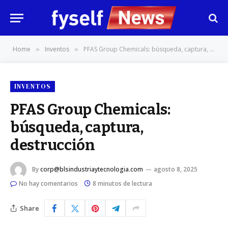
Home
Inventos
PFAS Group Chemicals: búsqueda, captura, destrucción
»
»
INVENTOS
PFAS Group Chemicals:
búsqueda, captura,
destrucción
By
corp@blsindustriaytecnologia.com
agosto 8, 2025
No hay comentarios
8 minutos de lectura
Share