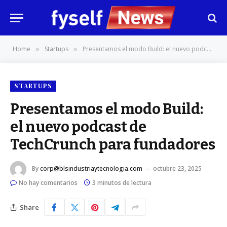
Home
Startups
Presentamos el modo Build: el nuevo podcast de TechCrunch para fundadores
»
»
STARTUPS
Presentamos el modo Build:
el nuevo podcast de
TechCrunch para fundadores
By
corp@blsindustriaytecnologia.com
octubre 23, 2025
No hay comentarios
3 minutos de lectura
Share