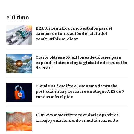
el último
EE.UU. identifica cinco estados para el
campus de innovación del ciclo del
combustible nuclear
Claros obtiene 55 millones de dólares para
expandir la tecnología global de destrucción
de PFAS
Claude AI descifra el esquema de prueba
post-cuántica y descubre un ataque AES de 7
rondas más rápido
El nuevo motor térmico cuántico produce
trabajo y enfriamiento simultáneamente