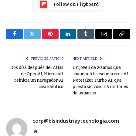
Follow on Flipboard
Facebook
Twitter
Pinterest
LinkedIn
Tumblr
Email
Copy
Link
PREVIOUS ARTICLE
NEXT ARTICLE
Dos días después del Atlas
Un joven de 20 años que
de OpenAI, Microsoft
abandonó la escuela crea AI
reinicia un navegador AI
Notetaker Turbo AI, que
casi idéntico
presta servicio a 5 millones
de usuarios
corp@blsindustriaytecnologia.com
Website