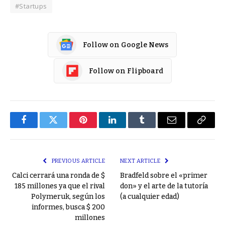
#Startups
Follow on Google News
Follow on Flipboard
Facebook
Twitter
Pinterest
LinkedIn
Tumblr
Email
Copy
Link
PREVIOUS ARTICLE
NEXT ARTICLE
Calci cerrará una ronda de $
Bradfeld sobre el «primer
185 millones ya que el rival
don» y el arte de la tutoría
Polymeruk, según los
(a cualquier edad)
informes, busca $ 200
millones