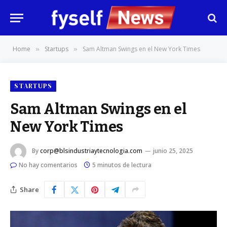
Home
Startups
Sam Altman Swings en el New York Times
»
»
STARTUPS
Sam Altman Swings en el
New York Times
By
corp@blsindustriaytecnologia.com
junio 25, 2025
No hay comentarios
5 minutos de lectura
Share