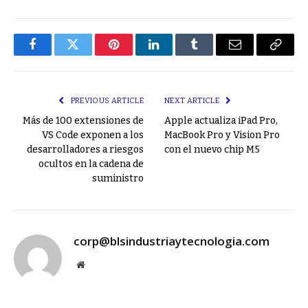
Facebook
Twitter
Pinterest
LinkedIn
Tumblr
Email
Copy
Link
PREVIOUS ARTICLE
NEXT ARTICLE
Más de 100 extensiones de
Apple actualiza iPad Pro,
VS Code exponen a los
MacBook Pro y Vision Pro
desarrolladores a riesgos
con el nuevo chip M5
ocultos en la cadena de
suministro
corp@blsindustriaytecnologia.com
Website