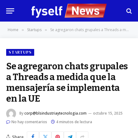
Home
Startups
Se agregaron chats grupales a Threads a medida que la mensajería se implementa en la UE
»
»
STARTUPS
Se agregaron chats grupales
a Threads a medida que la
mensajería se implementa
en la UE
By
corp@blsindustriaytecnologia.com
octubre 15, 2025
No hay comentarios
4 minutos de lectura
Share