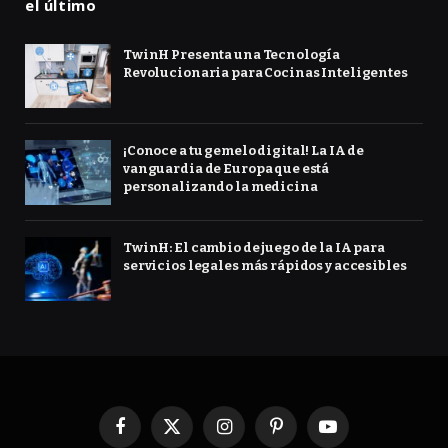
el último
TwinH Presenta una Tecnología
Revolucionaria para Cocinas Inteligentes
¡Conoce a tu gemelo digital! La IA de
vanguardia de Europa que está
personalizando la medicina
TwinH: El cambio de juego de la IA para
servicios legales más rápidos y accesibles
Facebook
X
Instagram
Pinterest
YouTube