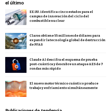
el último
EE.UU. identifica cinco estados para el
campus de innovación del ciclo del
combustible nuclear
Claros obtiene 55 millones de dólares para
expandir la tecnología global de destrucción
de PFAS
Claude AI descifra el esquema de prueba
post-cuántica y descubre un ataque AES de 7
rondas más rápido
El nuevo motor térmico cuántico produce
trabajo y enfriamiento simultáneamente
Publicaciones de tendencia