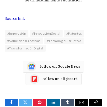
de trimestralmente Publicación.
Source link
#Innovación
#InnovaciónSocial
#Patentes
#SolucionesCreativas
#TecnologíaDisruptiva
#TransformaciónDigital
Follow on Google News
Follow on Flipboard
Facebook
Twitter
Pinterest
LinkedIn
Tumblr
Email
Copy