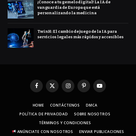
¡Conoce a tu gemelo digital! La IA de
vanguardia de Europa que está
personalizando la medicina
TwinH: El cambio de juego de la IA para
servicios legales más rápidos y accesibles
Facebook
X
Instagram
Pinterest
YouTube
(Twitter)
HOME
CONTÁCTENOS
DMCA
POLÍTICA DE PRIVACIDAD
SOBRE NOSOTROS
TÉRMINOS Y CONDICIONES
ANÚNCIATE CON NOSOTROS
ENVIAR PUBLICACIONES