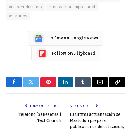
#Emprendimiento
#InnovaciónEmpresarial
#Startups
Follow on Google News
Follow on Flipboard
Facebook
Twitter
Pinterest
LinkedIn
Tumblr
Email
Copy
Link
PREVIOUS ARTICLE
NEXT ARTICLE
Teléfono (3) Reseñas |
La última actualización de
TechCrunch
Mastodon prepara
publicaciones de cotización,