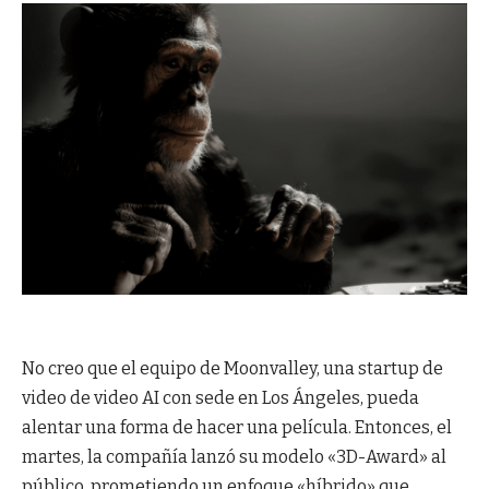
No creo que el equipo de Moonvalley, una startup de
video de video AI con sede en Los Ángeles, pueda
alentar una forma de hacer una película. Entonces, el
martes, la compañía lanzó su modelo «3D-Award» al
público, prometiendo un enfoque «híbrido» que