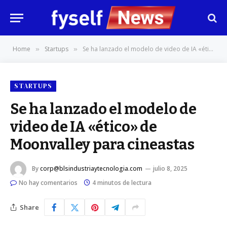
Home
Startups
Se ha lanzado el modelo de video de IA «ético» de Moonvalley para cineastas
»
»
STARTUPS
Se ha lanzado el modelo de
video de IA «ético» de
Moonvalley para cineastas
By
corp@blsindustriaytecnologia.com
julio 8, 2025
No hay comentarios
4 minutos de lectura
Share