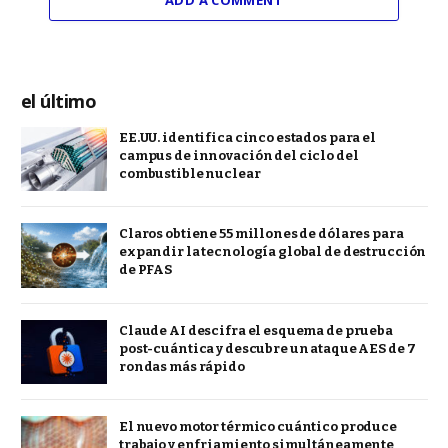
el último
EE.UU. identifica cinco estados para el
campus de innovación del ciclo del
combustible nuclear
Claros obtiene 55 millones de dólares para
expandir la tecnología global de destrucción
de PFAS
Claude AI descifra el esquema de prueba
post-cuántica y descubre un ataque AES de 7
rondas más rápido
El nuevo motor térmico cuántico produce
trabajo y enfriamiento simultáneamente