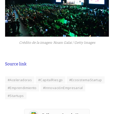
Crédito de la imagen: Noam Galai / Getty Images
Source link
#Aceleradoras
#CapitalRiesgo
#EcosistemaStartup
#Emprendimiento
#InnovaciónEmpresarial
#Startups