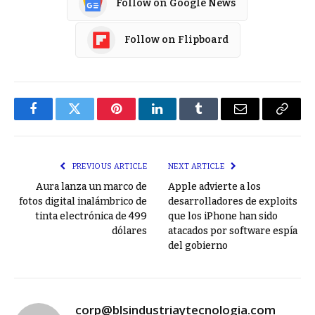
Follow on Google News
Follow on Flipboard
Facebook
Twitter
Pinterest
LinkedIn
Tumblr
Email
Copy
Link
PREVIOUS ARTICLE
NEXT ARTICLE
Aura lanza un marco de
Apple advierte a los
fotos digital inalámbrico de
desarrolladores de exploits
tinta electrónica de 499
que los iPhone han sido
dólares
atacados por software espía
del gobierno
corp@blsindustriaytecnologia.com