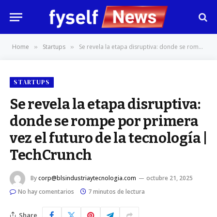
Home
Startups
Se revela la etapa disruptiva: donde se rompe por primera vez el futuro de la tecnología | TechCrunch
»
»
STARTUPS
Se revela la etapa disruptiva:
donde se rompe por primera
vez el futuro de la tecnología |
TechCrunch
By
corp@blsindustriaytecnologia.com
octubre 21, 2025
No hay comentarios
7 minutos de lectura
Share