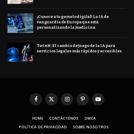
¡Conoce a tu gemelo digital! La IA de
vanguardia de Europa que está
personalizando la medicina
TwinH: El cambio de juego de la IA para
servicios legales más rápidos y accesibles
Facebook
X
Instagram
Pinterest
YouTube
(Twitter)
HOME
CONTÁCTENOS
DMCA
POLÍTICA DE PRIVACIDAD
SOBRE NOSOTROS