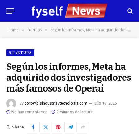
Home
Startups
Según los informes, Meta ha adquirido dos investigadores más famosos de Operai
»
»
STARTUPS
Según los informes, Meta ha
adquirido dos investigadores
más famosos de Operai
By
corp@blsindustriaytecnologia.com
julio 16, 2025
No hay comentarios
2 minutos de lectura
Share