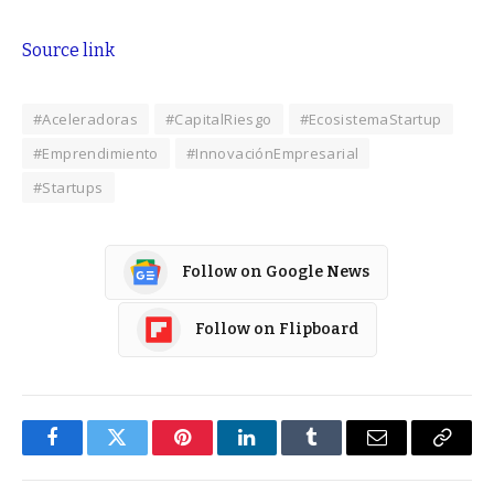
Source link
#Aceleradoras
#CapitalRiesgo
#EcosistemaStartup
#Emprendimiento
#InnovaciónEmpresarial
#Startups
Follow on Google News
Follow on Flipboard
Facebook
Twitter
Pinterest
LinkedIn
Tumblr
Email
Copy
Link