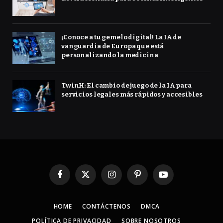
¡Conoce a tu gemelo digital! La IA de
vanguardia de Europa que está
personalizando la medicina
TwinH: El cambio de juego de la IA para
servicios legales más rápidos y accesibles
Facebook
X
Instagram
Pinterest
YouTube
(Twitter)
HOME
CONTÁCTENOS
DMCA
POLÍTICA DE PRIVACIDAD
SOBRE NOSOTROS