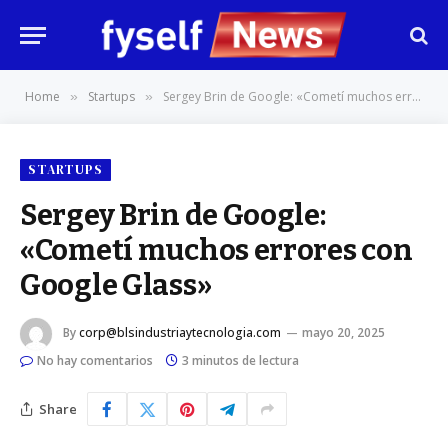
Home
Startups
Sergey Brin de Google: «Cometí muchos errores con Google Glass»
»
»
STARTUPS
Sergey Brin de Google:
«Cometí muchos errores con
Google Glass»
By
corp@blsindustriaytecnologia.com
mayo 20, 2025
No hay comentarios
3 minutos de lectura
Share