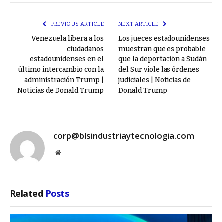
Link
PREVIOUS ARTICLE
NEXT ARTICLE
Venezuela libera a los
Los jueces estadounidenses
ciudadanos
muestran que es probable
estadounidenses en el
que la deportación a Sudán
último intercambio con la
del Sur viole las órdenes
administración Trump |
judiciales | Noticias de
Noticias de Donald Trump
Donald Trump
corp@blsindustriaytecnologia.com
Website
Related
Posts