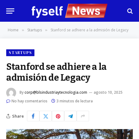
Home
Startups
Stanford se adhiere a la admisión de Legacy
»
»
STARTUPS
Stanford se adhiere a la
admisión de Legacy
By
corp@blsindustriaytecnologia.com
agosto 10, 2025
No hay comentarios
3 minutos de lectura
Share