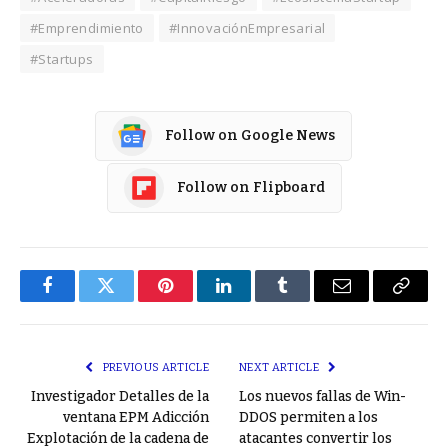
#Emprendimiento
#InnovaciónEmpresarial
#Startups
Follow on Google News
Follow on Flipboard
Facebook
Twitter
Pinterest
LinkedIn
Tumblr
Email
Copy
Link
PREVIOUS ARTICLE
NEXT ARTICLE
Investigador Detalles de la
Los nuevos fallas de Win-
ventana EPM Adicción
DDOS permiten a los
Explotación de la cadena de
atacantes convertir los