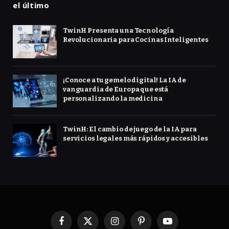
el último
TwinH Presenta una Tecnología
Revolucionaria para Cocinas Inteligentes
¡Conoce a tu gemelo digital! La IA de
vanguardia de Europa que está
personalizando la medicina
TwinH: El cambio de juego de la IA para
servicios legales más rápidos y accesibles
Facebook
X
Instagram
Pinterest
YouTube