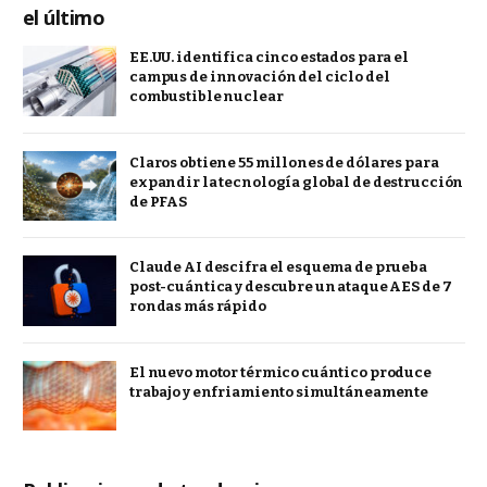
el último
EE.UU. identifica cinco estados para el
campus de innovación del ciclo del
combustible nuclear
Claros obtiene 55 millones de dólares para
expandir la tecnología global de destrucción
de PFAS
Claude AI descifra el esquema de prueba
post-cuántica y descubre un ataque AES de 7
rondas más rápido
El nuevo motor térmico cuántico produce
trabajo y enfriamiento simultáneamente