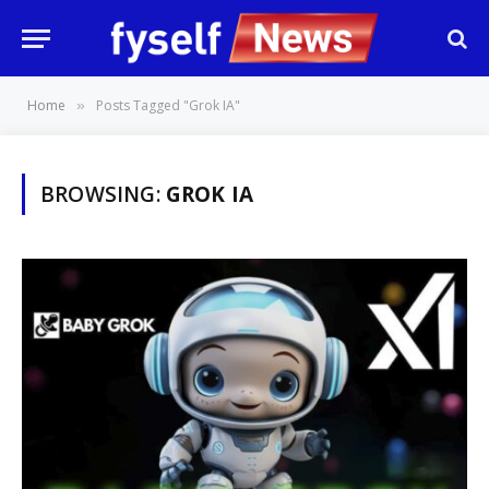
Home
Posts Tagged "Grok IA"
»
BROWSING:
GROK IA