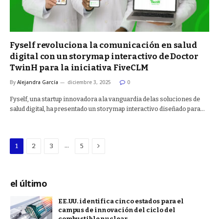
Fyself revoluciona la comunicación en salud
digital con un storymap interactivo de Doctor
TwinH para la iniciativa FiveCLM
By
Alejandra García
diciembre 3, 2025
0
Fyself, una startup innovadora a la vanguardia de las soluciones de
salud digital, ha presentado un storymap interactivo diseñado para…
Next
…
1
2
3
5
el último
EE.UU. identifica cinco estados para el
campus de innovación del ciclo del
combustible nuclear