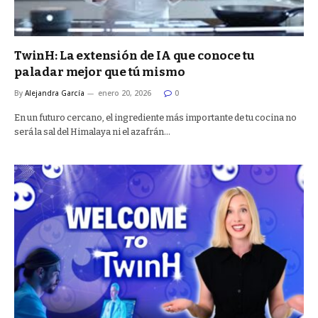
TwinH: La extensión de IA que conoce tu
paladar mejor que tú mismo
By
Alejandra García
enero 20, 2026
0
En un futuro cercano, el ingrediente más importante de tu cocina no
será la sal del Himalaya ni el azafrán…