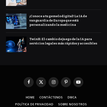
¡Conoce a tu gemelo digital! La IA de
vanguardia de Europa que está
personalizando la medicina
TwinH: El cambio de juego de la IA para
servicios legales más rápidos y accesibles
Facebook
X
Instagram
Pinterest
YouTube
(Twitter)
HOME
CONTÁCTENOS
DMCA
POLÍTICA DE PRIVACIDAD
SOBRE NOSOTROS