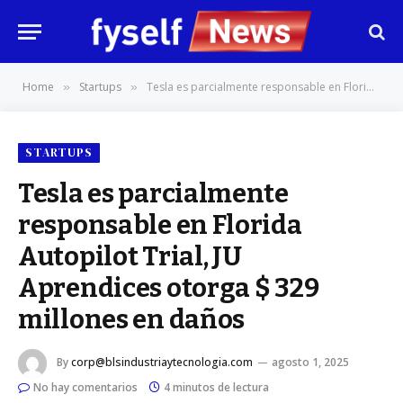
Home
Startups
Tesla es parcialmente responsable en Florida Autopilot Trial, JU Aprendices otorga $ 329 millones en daños
»
»
STARTUPS
Tesla es parcialmente
responsable en Florida
Autopilot Trial, JU
Aprendices otorga $ 329
millones en daños
By
corp@blsindustriaytecnologia.com
agosto 1, 2025
No hay comentarios
4 minutos de lectura