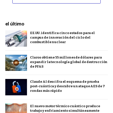
el último
EE.UU. identifica cinco estados para el
campus de innovación del ciclo del
combustible nuclear
Claros obtiene 55 millones de dólares para
expandir la tecnología global de destrucción
de PFAS
Claude AI descifra el esquema de prueba
post-cuántica y descubre un ataque AES de 7
rondas más rápido
El nuevo motor térmico cuántico produce
trabajo y enfriamiento simultáneamente