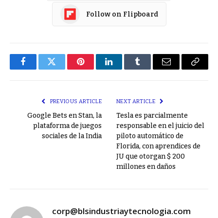
Follow on Flipboard
Facebook
Twitter
Pinterest
LinkedIn
Tumblr
Email
Copy
Link
PREVIOUS ARTICLE
NEXT ARTICLE
Google Bets en Stan, la
Tesla es parcialmente
plataforma de juegos
responsable en el juicio del
sociales de la India
piloto automático de
Florida, con aprendices de
JU que otorgan $ 200
millones en daños
corp@blsindustriaytecnologia.com