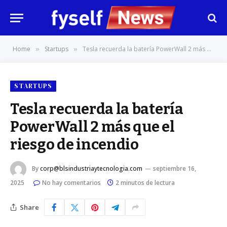
Home
Startups
Tesla recuerda la batería PowerWall 2 más que el riesgo de incendio
»
»
STARTUPS
Tesla recuerda la batería
PowerWall 2 más que el
riesgo de incendio
By
corp@blsindustriaytecnologia.com
septiembre 16,
2025
No hay comentarios
2 minutos de lectura
Share