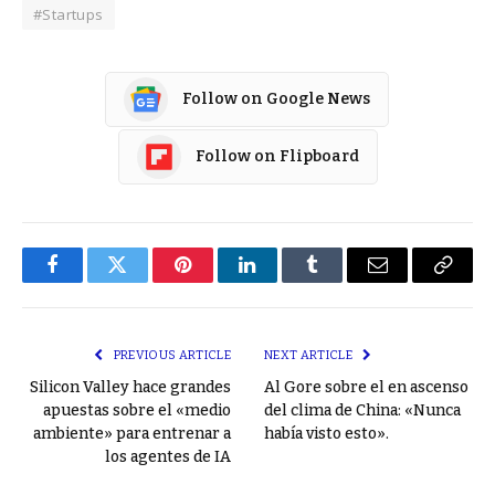
#Startups
Follow on Google News
Follow on Flipboard
Facebook
Twitter
Pinterest
LinkedIn
Tumblr
Email
Copy
Link
PREVIOUS ARTICLE
NEXT ARTICLE
Silicon Valley hace grandes
Al Gore sobre el en ascenso
apuestas sobre el «medio
del clima de China: «Nunca
ambiente» para entrenar a
había visto esto».
los agentes de IA