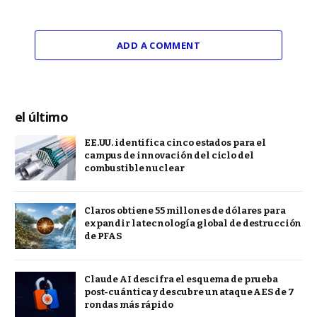
ADD A COMMENT
el último
EE.UU. identifica cinco estados para el
campus de innovación del ciclo del
combustible nuclear
Claros obtiene 55 millones de dólares para
expandir la tecnología global de destrucción
de PFAS
Claude AI descifra el esquema de prueba
post-cuántica y descubre un ataque AES de 7
rondas más rápido