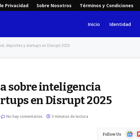
de Privacidad
Sobre Nosotros
Términos y Condiciones
Inicio
Identidad
ial, deportes y startups en Disrupt 2025
 sobre inteligencia
tartups en Disrupt 2025
No hay comentarios
3 minutos de lectura
Google
Fl
Follow Us
News