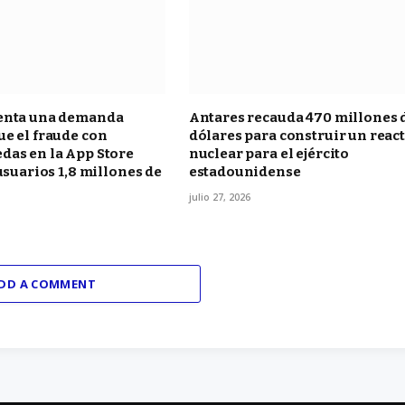
enta una demanda
Antares recauda 470 millones 
e el fraude con
dólares para construir un reac
das en la App Store
nuclear para el ejército
 usuarios 1,8 millones de
estadounidense
julio 27, 2026
DD A COMMENT