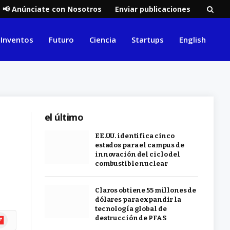
📢 Anúnciate con Nosotros
Enviar publicaciones
Inventos
Futuro
Ciencia
Startups
English
el último
EE.UU. identifica cinco
estados para el campus de
innovación del ciclo del
combustible nuclear
Claros obtiene 55 millones de
dólares para expandir la
tecnología global de
ipboard
destrucción de PFAS