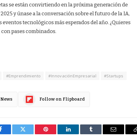
letas se están convirtiendo en la próxima generación de
025 y únase a la conversación sobre el futuro de la IA,
los eventos tecnológicos más esperados del año. ¿Quieres
% con pases combinados.
#Emprendimiento
#InnovaciónEmpresarial
#Startups
 News
Follow on Flipboard
Facebook
Twitter
Pinterest
LinkedIn
Tumblr
Email