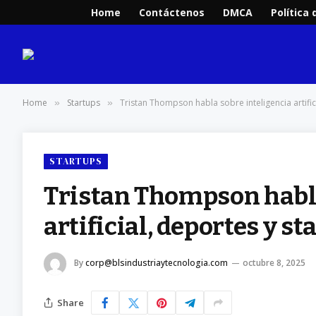
Home
Contáctenos
DMCA
Política 
Home
Startups
Tristan Thompson habla sobre inteligencia artific
»
»
STARTUPS
Tristan Thompson habla
artificial, deportes y s
By
corp@blsindustriaytecnologia.com
octubre 8, 2025
Share