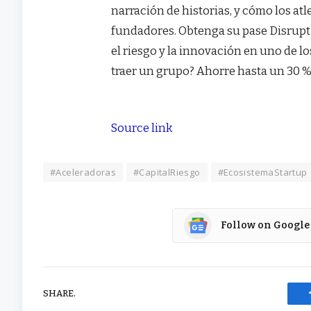
narración de historias, y cómo los at
fundadores. Obtenga su pase Disrupt 2
el riesgo y la innovación en uno de 
traer un grupo? Ahorre hasta un 30 
Source link
#Aceleradoras
#CapitalRiesgo
#EcosistemaStartup
Follow on Google
SHARE.