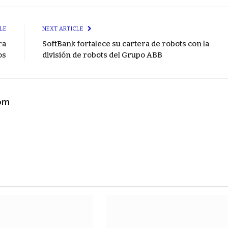
LE
NEXT ARTICLE
ra
SoftBank fortalece su cartera de robots con la
os
división de robots del Grupo ABB
com